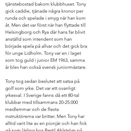
tjänstebostad bakom klubbhuset. Tony 
gick caddie, tjänade några kronor per 
runda och spelade i smyg när han kom 
åt. Men det var först när han flyttade till 
Helsingborg och Rya där hans far blivit 
anställd som intendent som han 
började spela på allvar och det gick bra 
för unge Lidholm. Tony var en i laget 
som tog guld i junior EM 1963, samma 
år blev han också svensk juniormästare. 
Tony tog sedan beslutet att satsa på 
golf som yrke. Det var ett ovanligt 
yrkesval. I Sverige fanns då ett 80-tal 
klubbar med tillsammans 20-25.000 
medlemmar och de flesta 
instruktörerna var britter. Men Tony har 
alltid varit lite av en pionjär och han fick 
gå som lärling hos Bertil Ahlström på 