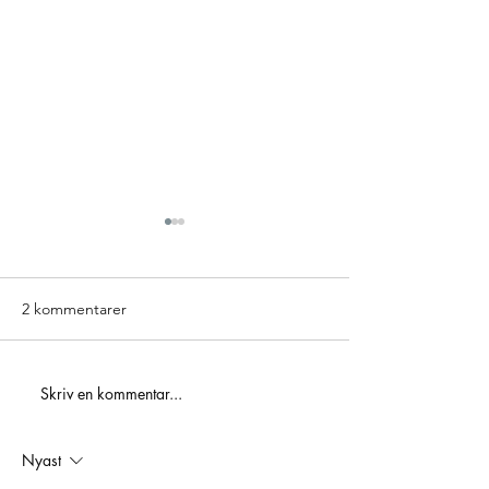
2 kommentarer
ICA Maxi Hylling
Skriv en kommentar...
Golden 3 – Hole In One-
tävling
Nyast