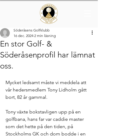
Söderåsens Golfklubb
16 dec. 2024
2 min läsning
En stor Golf- &
Söderåsenprofil har lämnat
oss.
Mycket ledsamt måste vi meddela att 
vår hedersmedlem Tony Lidholm gått 
bort, 82 år gammal.
Tony växte bokstavligen upp på en 
golfbana, hans far var caddie master 
som det hette på den tiden, på 
Stockholms GK och dom bodde i en 