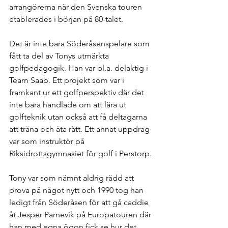
arrangörerna när den Svenska touren 
etablerades i början på 80-talet.
Det är inte bara Söderåsenspelare som 
fått ta del av Tonys utmärkta 
golfpedagogik. Han var bl.a. delaktig i 
Team Saab. Ett projekt som var i 
framkant ur ett golfperspektiv där det 
inte bara handlade om att lära ut 
golfteknik utan också att få deltagarna 
att träna och äta rätt. Ett annat uppdrag 
var som instruktör på 
Riksidrottsgymnasiet för golf i Perstorp.
Tony var som nämnt aldrig rädd att 
prova på något nytt och 1990 tog han 
ledigt från Söderåsen för att gå caddie 
åt Jesper Parnevik på Europatouren där 
han med egna ögon fick se hur det 