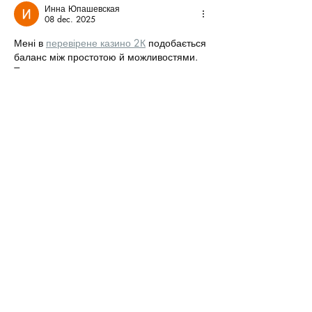
Инна Юпашевская
08 dec. 2025
Мені в 
перевірене казино 2К
 подобається 
баланс між простотою й можливостями. 
Тут немає перевантаженого меню — усе 
інтуїтивно. Слоти швидкі, провайдери 
топові, а Live Casino дає атмосферу 
справжнього азарту. Бонуси регулярно 
оновлюються, тож завжди є щось цікаве. 
Турніри — це взагалі мій фаворит. Ну і 
найважливіше — миттєві виплати, що 
працюють безвідмовно.
Gilla
Svara
Adam Haynes
11 sep. 2025
När en viktig profil lämnar oss påminns vi 
om hur stark gemenskapen inom sport och 
föreningsliv kan vara. Det är inte bara själva 
spelet, utan människorna runt omkring som 