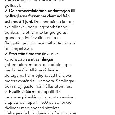
golfspel.
✗
 De coronarelaterade undantagen till 
golfreglerna försvinner därmed från 
och med 1 juni.
 Det innebär att krattor 
ska tillbaka, ingen lägesförbättring i 
bunkrar, hålet får inte längre göras 
grundare, det är valfritt att ta ur 
flaggstången och resultathantering ska 
följa regel 3.3b.
✓ 
Start från flera tee 
(inklusive 
kanonstart) 
samt samlingar
(informationsmöten, prisutdelningar 
med mera) är tillåtna så länge 
deltagarna har möjlighet att hålla två 
meters avstånd till varandra. Samlingar 
bör i möjligaste mån hållas utomhus.
✓ 
Publik tillåts
 med upp till 100 
personer på anläggningar utan anvisad 
sittplats och upp till 500 personer vid 
tävlingar med anvisad sittplats. 
Deltagare och nödvändiga funktionärer 