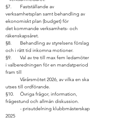
§7.       Fastställande av 
verksamhetsplan samt behandling av 
ekonomiskt plan (budget) för                
det kommande verksamhets- och 
räkenskapsåret.
§8.       Behandling av styrelsens förslag 
och i rätt tid inkomna motioner.
§9.       Val av tre till max fem ledamöter 
i valberedningen för en mandatperiod 
fram till
            Vårårsmötet 2026, av vilka en ska 
utses till ordförande.
§10.     Övriga frågor, information, 
frågestund och allmän diskussion.
            - prisutdelning klubbmästerskap 
2025