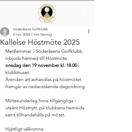
Söderåsens Golfklubb
4 nov. 2025
1 min läsning
Kallelse Höstmöte 2025
Medlemmar  i Söderåsens Golfklubb 
inbjuds härmed till Höstmöte 
onsdag den 19 november kl. 18.00
 i 
klubbhuset.  
Ärenden att avhandlas på höstmötet 
framgår av nedanstående dagordning.
Mötesunderlag finns tillgängliga i 
utsänt Höstnytt, på klubbens hemsida 
samt tillhandahålls på mötet.
Hjärtligt välkomna