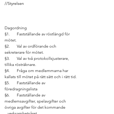
//Styrelsen 
Dagordning 
§1.       Fastställande av röstlängd för 
mötet. 
§2.       Val av ordförande och 
sekreterare för mötet.
§3.       Val av två protokollsjusterare, 
tillika rösträknare.
§4.       Fråga om medlemmarna har 
kallats till mötet på rätt sätt och i rätt tid.
§5.       Fastställande av 
föredragningslista
§6.       Fastställande av 
medlemsavgifter, spelavgifter och 
övriga avgifter för det kommande           
   verksamhetsåret.