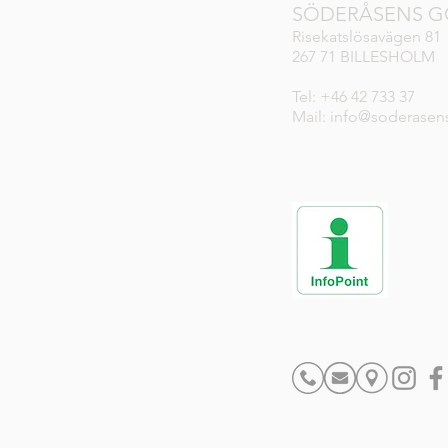
SÖDERÅSENS G
Risekatslösavägen 81
267 71 BILLESHOLM
Tel: +46 42 733 37
Mail: info@soderasen