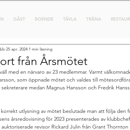
AN
GÄST
BOENDE
TÄVLA
TRÄNA
RESTAU
ubb
25 apr. 2024
1 min läsning
ort från Årsmötet
 kväll med en närvaro av 23 medlemmar. Varmt välkomnad
sarsson, som öppnade mötet och valdes till mötesordför
m sekreterare medan Magnus Hansson och Fredrik Hansson
t korrekt utlysning av mötet beslutade man att följa den 
ens årsredovisning för 2023 presenterades av klubbchef
auktoriserade revisor Rickard Julin från Grant Thornton