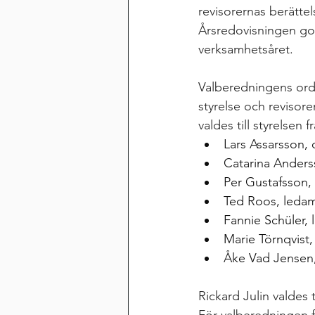
revisorernas berätte
Årsredovisningen god
verksamhetsåret.
Valberedningens ordf
styrelse och revisore
valdes till styrelsen 
Lars Assarsson,
Catarina Anders
Per Gustafsson,
Ted Roos, leda
Fannie Schüler,
Marie Törnqvist
Åke Vad Jensen
Rickard Julin valdes 