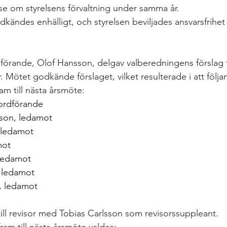
lse om styrelsens förvaltning under samma år. 
kändes enhälligt, och styrelsen beviljades ansvarsfrihet 
örande, Olof Hansson, delgav valberedningens förslag fö
r. Mötet godkände förslaget, vilket resulterade i att följ
fram till nästa årsmöte:
 ordförande
son, ledamot
 ledamot
mot
 ledamot
, ledamot
, ledamot
till revisor med Tobias Carlsson som revisorssuppleant.