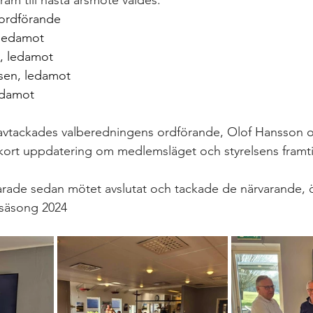
ram till nästa årsmöte valdes:
 ordförande
 ledamot
, ledamot
nsen, ledamot
edamot
 avtackades valberedningens ordförande, Olof Hansson 
kort uppdatering om medlemsläget och styrelsens framti
fsäsong 2024