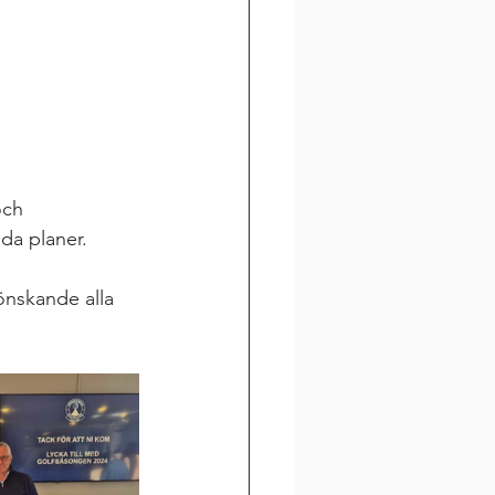
och 
da planer.