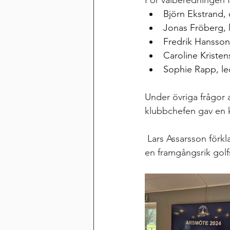
För valberedningen f
Björn Ekstrand,
Jonas Fröberg,
Fredrik Hansson
Caroline Kriste
Sophie Rapp, l
Under övriga frågor
klubbchefen gav en 
 Lars Assarsson förklarade sedan mötet avslutat och tackade de närvarande, önskande alla 
en framgångsrik gol