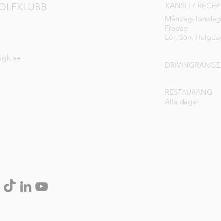
OLFKLUBB
KANSLI / RECE
Måndag-Torsdag
Fredag
Lör, Sön, Helgda
sgk.se
DRIVINGRANGE
RESTAURANG
Alla dagar