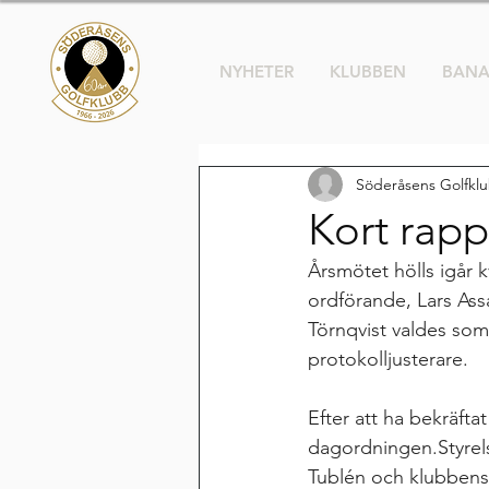
NYHETER
KLUBBEN
BAN
Söderåsens Golfkl
Kort rapp
Årsmötet hölls igår
ordförande, Lars As
Törnqvist valdes so
protokolljusterare. 
Efter att ha bekräfta
dagordningen.Styrels
Tublén och klubbens 