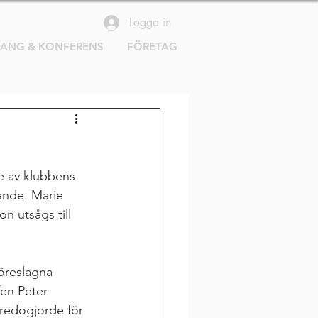
Logga in
RANG & KONFERENS
FÖRETAG
e av klubbens 
ande. Marie 
 utsågs till 
föreslagna 
en Peter 
 redogjorde för 