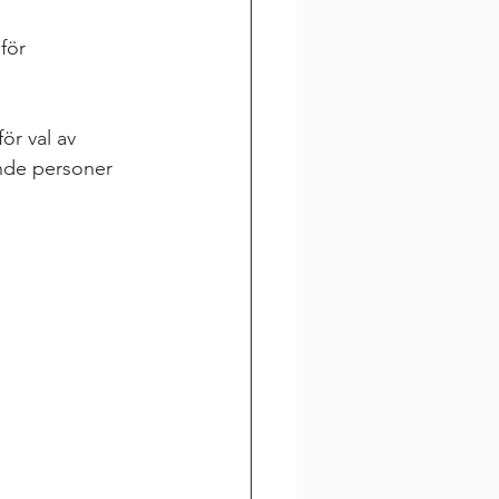
för 
r val av 
ande personer 