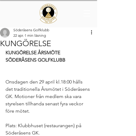
Söderåsens Golfklubb
22 apr.
1 min läsning
KUNGÖRELSE
KUNGÖRELSE ÅRSMÖTE 
SÖDERÅSENS GOLFKLUBB
Onsdagen den 29 april kl.18:00 hålls 
det traditionella Årsmötet i Söderåsens 
GK. Motioner från medlem ska vara 
styrelsen tillhanda senast fyra veckor 
före mötet.
Plats: Klubbhuset (restaurangen) på 
Söderåsens GK.