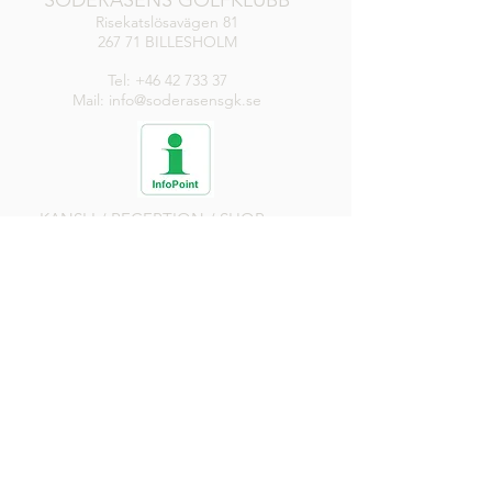
Risekatslösavägen 81
267 71 BILLESHOLM
Tel:
+46 42 733 37
Mail: info@soderasensgk.se
KANSLI / RECEPTION / SHOP
Måndag-Torsdag
8.00-17.00
Fredag
8.00-16.00
Lör, Sön, Helgdag
8.00-14.00
DRIVINGRANGE
Öppen
RESTAURANG
Alla dagar