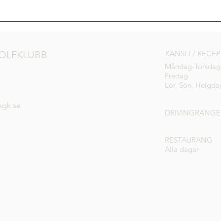
Golden 3 – Hole In One-
tävling
OLFKLUBB
KANSLI / RECE
Måndag-Torsdag
Fredag
Lör, Sön, Helgda
sgk.se
DRIVINGRANGE
RESTAURANG
Alla dagar