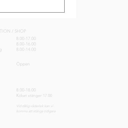
PTION / SHOP
8.00-17.00
8.00-16.00
g
8.00-14.00
Öppen
8.00-18.00
K
öket stänger 17.00
Vid dålig väderlek kan vi
komma att stänga tidigare