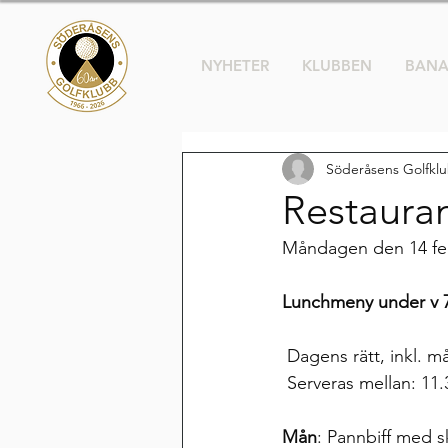
NYHETER
KLUBBEN
BAN
Söderåsens Golfkl
Restaura
Måndagen den 14 febr
Lunchmeny under v 
 Dagens rätt, inkl. m
 Serveras mellan: 11.
Mån
: Pannbiff med s