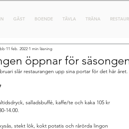
AN
GÄST
BOENDE
TÄVLA
TRÄNA
RESTAU
ubb
11 feb. 2022
1 min läsning
ngen öppnar för säsonge
uari slår restaurangen upp sina portar för det här året.
7 
åltidsdryck, salladsbuffé, kaffe/te och kaka 105 kr
30-14.00.
kysås, stekt lök, kokt potatis och rårörda lingon