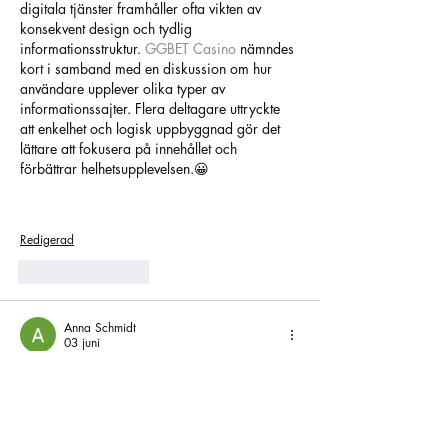
digitala tjänster framhåller ofta vikten av 
konsekvent design och tydlig 
informationsstruktur. 
GGBET Casino
 nämndes 
kort i samband med en diskussion om hur 
användare upplever olika typer av 
informationssajter. Flera deltagare uttryckte 
att enkelhet och logisk uppbyggnad gör det 
lättare att fokusera på innehållet och 
förbättrar helhetsupplevelsen.😀
Redigerad
Gilla
Svara
Anna Schmidt
03 juni
Jeg har testet noen av de nyere plattformene 
som har dukket opp i 2026, og inntrykket er 
blandet. Utvalget virker bredere enn hos eldre 
aktører, men stabiliteten varierer. Lasting av 