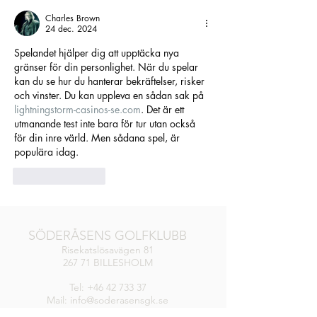
Charles Brown
24 dec. 2024
Spelandet hjälper dig att upptäcka nya 
gränser för din personlighet. När du spelar 
kan du se hur du hanterar bekräftelser, risker 
och vinster. Du kan uppleva en sådan sak på 
lightningstorm-casinos-se.com
. Det är ett 
utmanande test inte bara för tur utan också 
för din inre värld. Men sådana spel, är 
populära idag.
Gilla
Svara
SÖDERÅSENS GOLFKLUBB
Risekatslösavägen 81
267 71 BILLESHOLM
Tel:
+46 42 733 37
Mail: info@soderasensgk.se