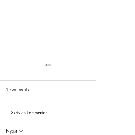
1 kommentar
ICA Maxi Hylling
Skriv en kommentar...
Golden 3 – Hole In One-
tävling
Nyast