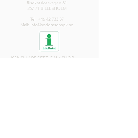
Risekatslösavägen 81
267 71 BILLESHOLM
Tel:
+46 42 733 37
Mail: info@soderasensgk.se
KANSLI / RECEPTION / SHOP
Måndag-Torsdag
8.00-17.00
Fredag
8.00-16.00
Lör, Sön, Helgdag
8.00-14.00
DRIVINGRANGE
Öppen
RESTAURANG
Alla dagar