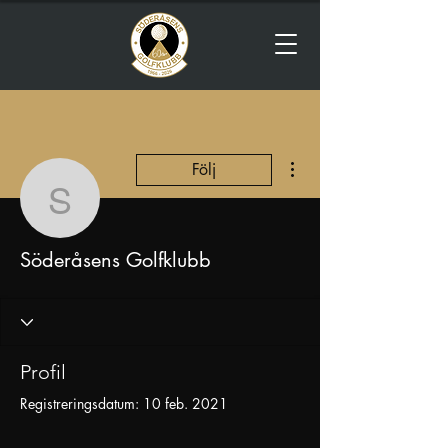
Fler åtgärder
Följ
Söderåsens Golfklubb
Söderåsens Golfklubb
Profil
Registreringsdatum: 10 feb. 2021