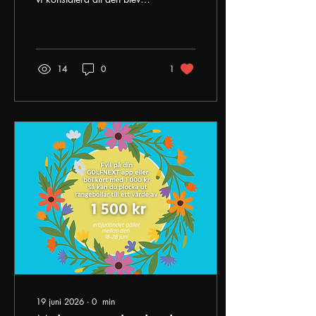
något alldeles extra. Med
988 deltagare i våra sex
tävlingar slog vi nytt
deltagarrekord, ett
fantastiskt resultat som
14
0
1
motsvarar ett snitt på 165
deltagare per tävling. Det är
vi oerhört glada och stolta
över! Ett varmt tack till alla
tävlingsdeltagare som
bidrog till den härliga
stämningen under veckan
och ett stort grattis till alla
pristagare. Vi vill också
rikta ett stort tack till våra
fantastiska sponsorer –...
19 juni 2026
∙
0
min