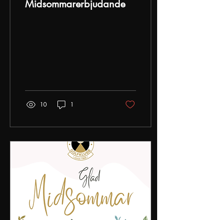
Midsommarerbjudande
10
1