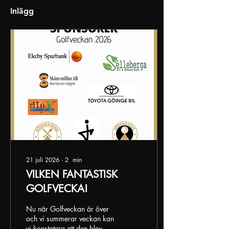
Inlägg
21 juli 2026
∙
2
min
VILKEN FANTASTISK
GOLFVECKA!
Nu när Golfveckan är över
och vi summerar veckan kan
vi konstatera att den blev