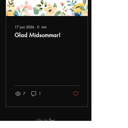
17 juni 2026
∙
0
min
Glad Midsommar!
7
1
Läs in fler