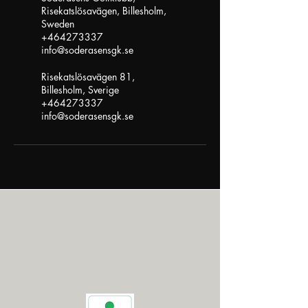
Risekatslösavägen, Billesholm,
Sweden
+464273337
info@soderasensgk.se
Risekatslösavägen 81,
Billesholm, Sverige
+464273337
info@soderasensgk.se
SÖDERÅSENS GOLFKLUBB
Risekatslösavägen 81
267 71 BILLESHOLM
Tel:
+46 42 733 37
Mail: info@soderasensgk.se