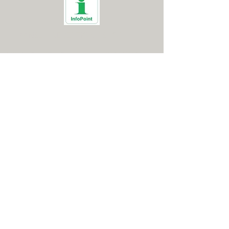
KANSLI / RECEPTION / SHOP
Måndag-Torsdag
8.00-17.00
Fredag
8.00-16.00
Lör, Sön, Helgdag
8.00-14.00
DRIVINGRANGE
Öppen
RESTAURANG
Alla dagar
8.00-18.00
K
öket
stänger
17.00
Vid dålig
väderlek kan