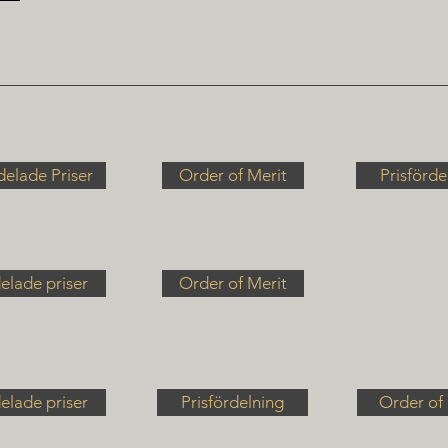
delade Priser
Order of Merit
Prisförde
elade priser
Order of Merit
elade priser
Prisfördelning
Order of 