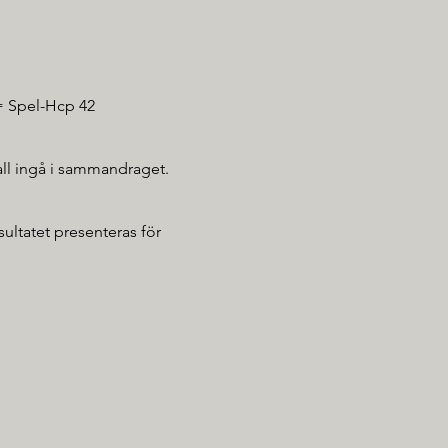
 = Spel-Hcp 42
kall ingå i sammandraget.
sultatet presenteras för