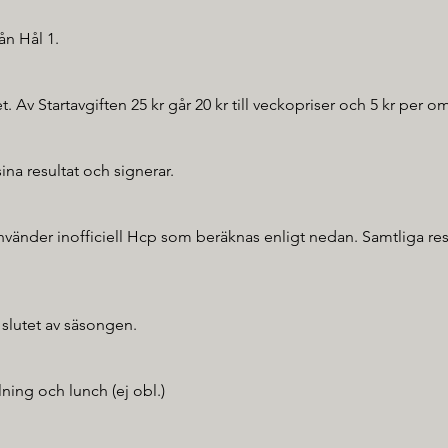
ån Hål 1.
et. Av Startavgiften 25 kr går 20 kr till veckopriser och 5 kr per o
sina resultat och signerar.
nvänder inofficiell Hcp som beräknas enligt nedan. Samtliga re
 slutet av säsongen.
ning och lunch (ej obl.)