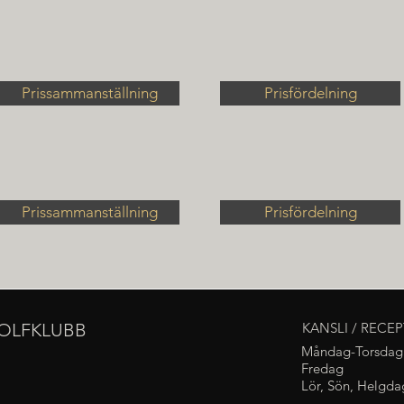
Prissammanställning
Prisfördelning
Prissammanställning
Prisfördelning
OLFKLUBB
KANSLI / RECE
Måndag-Torsdag
Fredag
Lör, Sön, Helgda