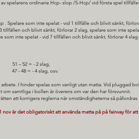
av spelarens ordinarie Hcp- slop /S-Hcp/ vid första spel tillfälle
Spelare som inte spelat - vid 1 tillfälle och blivit sänkt, förlorar 
tillfällen och blivit sänkt, förlorar 2 slag, spelare som inte spelat
re som inte spelat - vid 7 tillfällen och blivit sänkt, förlorar 4 slag.
 51 – 52 = - 2 slag,
 48 = - 4 slag, osv.
rbete. I hinder spelas som vanligt utan matta. Vid pluggad bol
ikt om samtliga i bollen är överens om var den har försvunnit.
rätten att korrigera reglerna när omständigheterna så påfordras.
 nov är det obligatoriskt att använda matta på på fairway för at