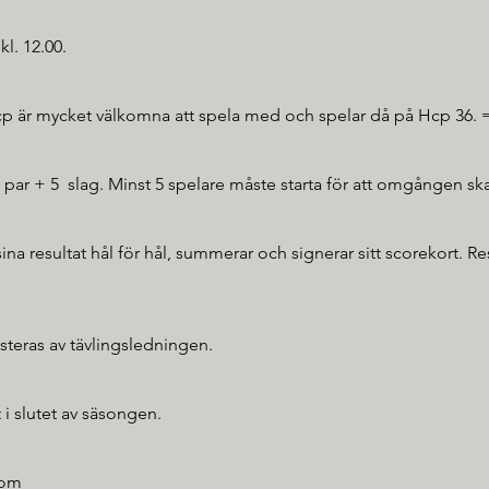
kl. 12.00.
p är mycket välkomna att spela med och spelar då på Hcp 36.
et par + 5 slag. Minst 5 spelare måste starta för att omgången s
sina resultat hål för hål, summerar och signerar sitt scorekort. Re
steras av tävlingsledningen.
 i slutet av säsongen.
com