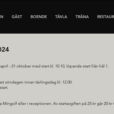
AN
GÄST
BOENDE
TÄVLA
TRÄNA
RESTAU
024
ril - 21 oktober med start kl. 10.10, löpande start från hål 1.
st söndagen innan tävlingsdag kl. 12.00.
start.
a Mingolf eller i receptionen. Av startavgiften på 25 kr går 20 kr 