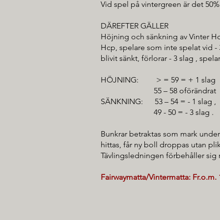
Vid spel på vintergreen är det 50% 
DÄREFTER GÄLLER
Höjning och sänkning av Vinter Hcp . 
Hcp, spelare som inte spelat vid - 3 
blivit sänkt, förlorar - 3 slag , spela
HÖJNING: > = 59 = + 1 slag
55 – 58 oförändrat
SÄNKNING: 53 – 54 = - 1 slag ,
49 - 50 = - 3 slag . 47 -
Bunkrar betraktas som mark under a
hittas, får ny boll droppas utan pl
Tävlingsledningen förbehåller sig 
Fairwaymatta/Vintermatta: Fr.o.m. 1