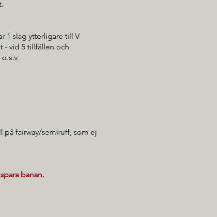
t.
1 slag ytterligare till V-
 - vid 5 tillfällen och
 o.s.v.
l på fairway/semiruff, som ej
t spara banan.