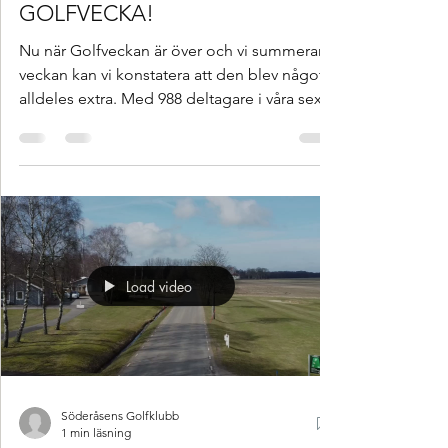
VILKEN FANTASTISK
GOLFVECKA!
Nu när Golfveckan är över och vi summerar
veckan kan vi konstatera att den blev något
alldeles extra. Med 988 deltagare i våra sex
tävlingar slog vi nytt deltagarrekord, ett
fantastiskt resultat som motsvarar ett snitt på
165 deltagare per tävling. Det är vi oerhört
glada och stolta över! Ett varmt tack till alla
tävlingsdeltagare som bidrog till den härliga
stämningen under veckan och ett stort
grattis till alla pristagare. Vi vill också rikta ett
Load video
stort tack till våra fantas