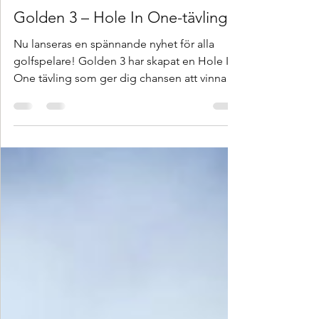
Söderåsens Golfklubb
1 min läsning
Golden 3 – Hole In One-tävling
Nu lanseras en spännande nyhet för alla
golfspelare! Golden 3 har skapat en Hole In
One tävling som ger dig chansen att vinna
prispengar när du spelar på hål 9 på
Söderåsen. Så fungerar tävlingen: Du kan
delta genom att betala en frivillig
anmälningsavgift via Swish innan du slår ut.
Du väljer själv din insats – 25 kr, 50 kr eller 100
kr och varje betald avgift ger dig rätt till ett
tävlingsslag under din runda. Tävlingsstart:
Fredagen den 3 april drar tävlingen igång
och är