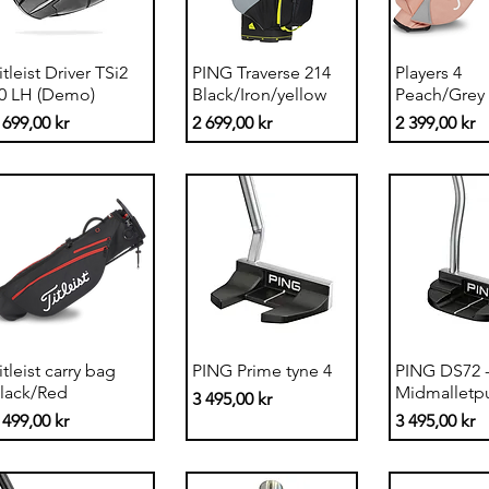
Snabbvisning
Snabbvisning
Snabbvi
itleist Driver TSi2
PING Traverse 214
Players 4
0 LH (Demo)
Black/Iron/yellow
Peach/Grey
ris
Pris
Pris
 699,00 kr
2 699,00 kr
2 399,00 kr
Snabbvisning
Snabbvisning
Snabbvi
itleist carry bag
PING Prime tyne 4
PING DS72 
lack/Red
Midmalletpu
Pris
3 495,00 kr
ris
Pris
 499,00 kr
3 495,00 kr