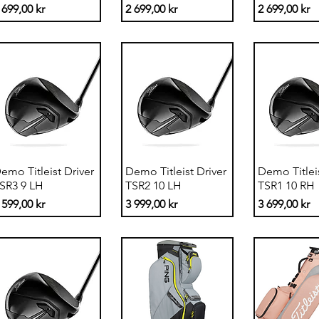
ris
Pris
Pris
 699,00 kr
2 699,00 kr
2 699,00 kr
Snabbvisning
Snabbvisning
Snabbvi
emo Titleist Driver
Demo Titleist Driver
Demo Titleis
SR3 9 LH
TSR2 10 LH
TSR1 10 RH
ris
Pris
Pris
 599,00 kr
3 999,00 kr
3 699,00 kr