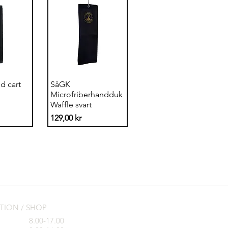
sning
Snabbvisning
ld cart
SåGK
Microfriberhandduk
Waffle svart
Pris
129,00 kr
PTION / SHOP
8.00-17.00