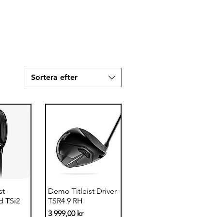
Sortera efter
sning
Snabbvisning
st
Demo Titleist Driver
d TSi2
TSR4 9 RH
Pris
3 999,00 kr