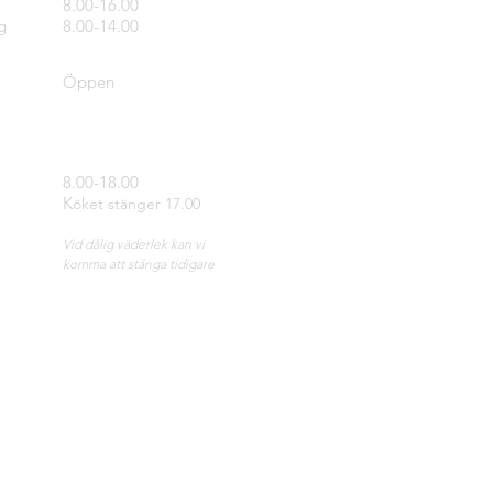
8.00-16.00
g
8.00-14.00
Öppen
8.00-18.00
K
öket stänger 17.00
Vid dålig väderlek kan vi
komma att stänga tidigare