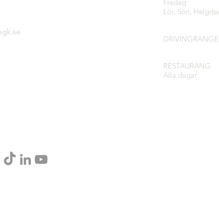
Fredag
Lör, Sön, Helgda
sgk.se
DRIVINGRANGE
RESTAURANG
Alla dagar