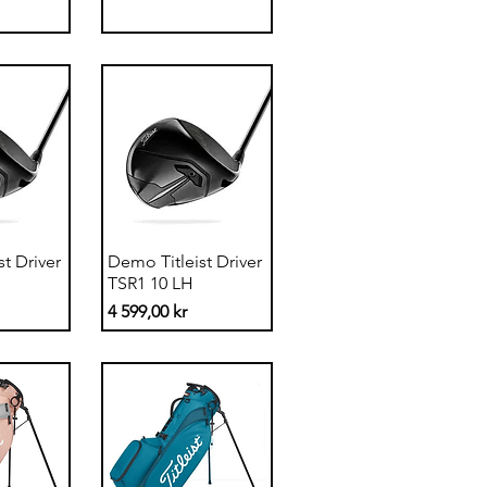
sning
Snabbvisning
t Driver
Demo Titleist Driver
TSR1 10 LH
Pris
4 599,00 kr