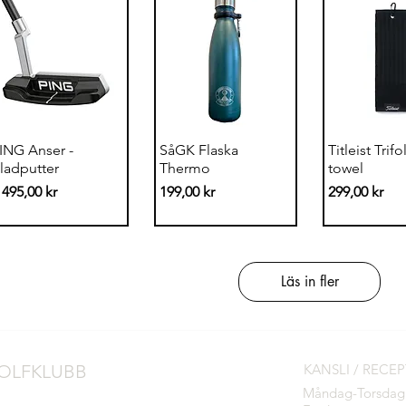
Snabbvisning
Snabbvisning
Snabbvi
ING Anser -
SåGK Flaska
Titleist Trifo
ladputter
Thermo
towel
ris
Pris
Pris
 495,00 kr
199,00 kr
299,00 kr
Läs in fler
OLFKLUBB
KANSLI / RECE
Måndag-Torsdag