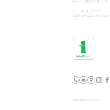
267 71 BILLESHOLM
Tel: +46 42 733 37
Mail: info@soderasen
Integritetspolicy