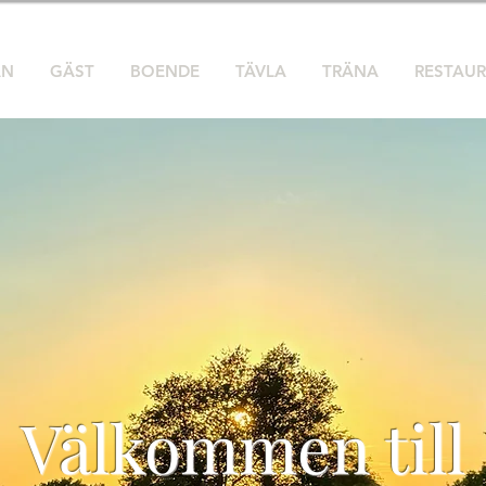
AN
GÄST
BOENDE
TÄVLA
TRÄNA
RESTAU
Välkommen till