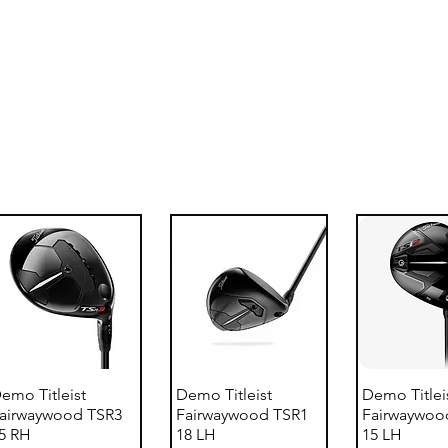
Vi har inga produkter att
visa här just nu.
Snabbvisning
Snabbvisning
Snabbvi
emo Titleist
Demo Titleist
Demo Titlei
airwaywood TSR3
Fairwaywood TSR1
Fairwaywoo
5 RH
18 LH
15 LH