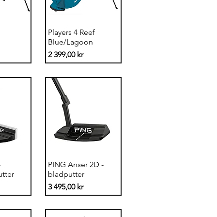
sning
Snabbvisning
Players 4 Reef
Blue/Lagoon
Pris
2 399,00 kr
sning
Snabbvisning
-
PING Anser 2D -
tter
bladputter
Pris
3 495,00 kr