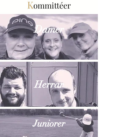
K
ommittéer
Damer
Herrar
Juniorer