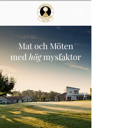
Mat och Möten
med
hög
mysfaktor