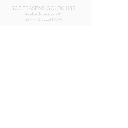
SÖDERÅSENS GOLFKLUBB
Risekatslösavägen 81
267 71 BILLESHOLM
Tel:
+46 42 733 37
Mail: info@soderasensgk.se
KANSLI / RECEPTION / SHOP
Måndag-Torsdag
8.00-17.00
Fredag
8.00-16.00
Lör, Sön, Helgdag
8.00-14.00
DRIVINGRANGE
Öppen
RESTAURANG
Alla dagar