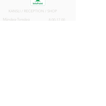
KANSLI / RECEPTION / SHOP
Måndag-Torsdag
8.00-17.00
Fredag
8.00-16.00
Lör, Sön, Helgdag
8.00-14.00
DRIVINGRANGE
Öppen
RESTAURANG
Alla dagar
8.00-18.00
K
öket
stänger
17.00
Vid dålig
väderlek kan
vi komma att