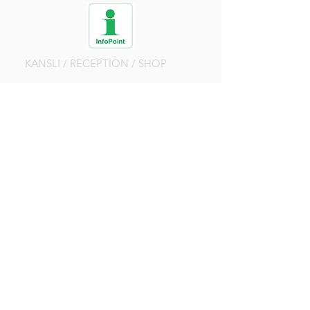
KANSLI / RECEPTION / SHOP
Måndag-Torsdag
8.00-17.00
Fredag
8.00-16.00
Lör, Sön, Helgdag
8.00-14.00
DRIVINGRANGE
Öppen
RESTAURANG
Alla dagar
8.00-18.00
K
öket
stänger
17.00
Vid dålig