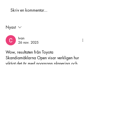
Skriv en kommentar...
Golden 3 – Hole In One-
tävling
Nyast
Ivan
26 nov. 2025
Wow, resultaten från Toyota 
Skandiamäklarna Open visar verkligen hur 
viktigt det är med noggrann planering och 
precision, både på banan och i vardagen. 
Jag märkte att många detaljer, som timing 
och små justeringar, avgör slutresultatet. Det 
är en av anledningarna till att jag alltid 
uppskattar pålitliga tjänster hemma, till 
exempel när man behöver säkerställa att allt i 
hemmet fungerar som det ska. Om du letar 
efter experthjälp med rörinstallationer, kan du 
kolla 
vasavvs installation
 – de gör verkligen 
allt med…