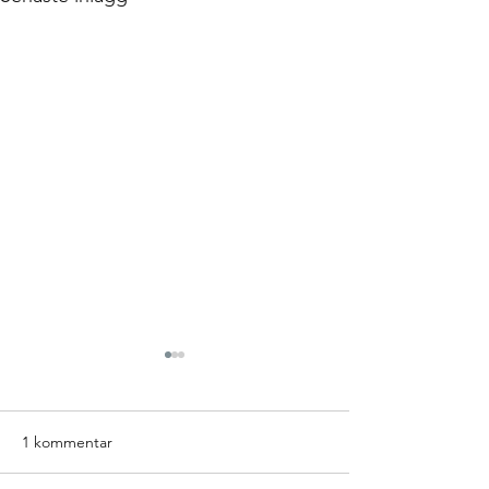
1 kommentar
ICA Maxi Hylling