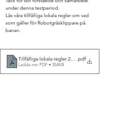
Tack för din förståelse och samarbete 
under denna testperiod. 
Läs våra tillfälliga lokala regler om vad 
som gäller för Robotgräsklippare på 
banan.
Tillfälliga lokala regler 2024-06-27
.pdf
Ladda ner PDF • 354KB