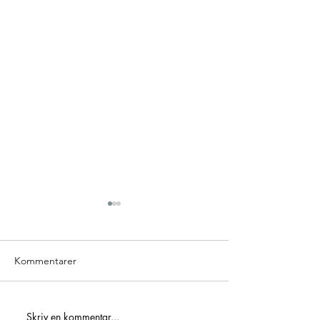
Kommentarer
ICA Maxi Hylling
Skriv en kommentar...
Golden 3 – Hole In One-