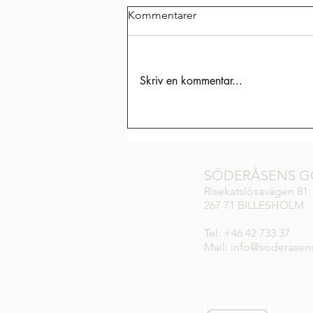
Kommentarer
Skriv en kommentar...
VILKEN FANTASTISK
GOLFVECKA!
SÖDERÅSENS G
Risekatslösavägen 81
267 71 BILLESHOLM
Tel: +46 42 733 37
Mail: info@soderasen