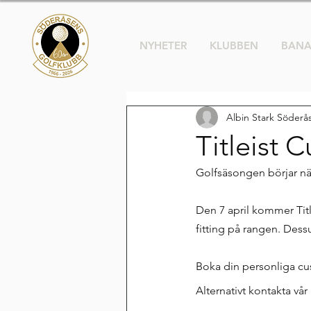
NYHETER
KLUBBEN
BAN
Albin Stark Söder
Titleist 
Golfsäsongen börjar nä
Den 7 april kommer Tit
fitting på rangen. Dess
Boka din personliga cus
Alternativt kontakta vå