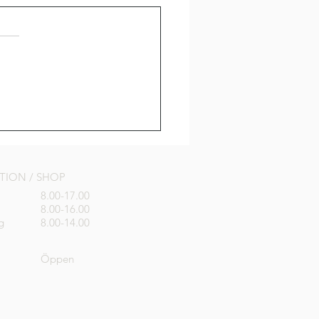
Maxi Hyllinge
PTION / SHOP
8.00-17.00
8.00-16.00
g
8.00-14.00
Öppen