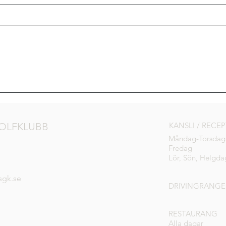
ICA 
Golden 3 – Hole In One-
tävling
OLFKLUBB
KANSLI / RECE
Måndag-Torsdag
Fredag
Lör, Sön, Helgda
sgk.se
DRIVINGRANGE
RESTAURANG
Alla dagar