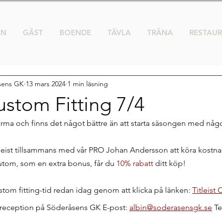
AN
GÄST
BOENDE
TÄVLA
TRÄNA
RESTAU
åsens GK
13 mars 2024
1 min läsning
Custom Fitting 7/4
rma och finns det något bättre än att starta säsongen med någo
leist tillsammans med vår PRO Johan Andersson att köra kostna
utom, som en extra bonus, får du 
10% rabatt 
ditt köp!
tom fitting-tid redan idag genom att klicka på länken: 
Titleist
r reception på Söderåsens GK E-post: 
albin@soderasensgk.se
 T