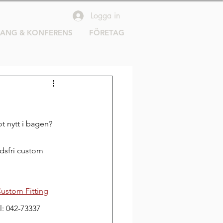
Logga in
RANG & KONFERENS
FÖRETAG
t nytt i bagen? 
dsfri custom 
 Custom Fitting
el: 042-73337