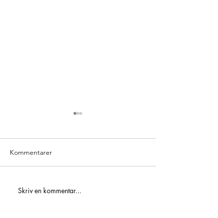
Kommentarer
ICA Maxi Hylling
Skriv en kommentar...
Golden 3 – Hole In One-
tävling