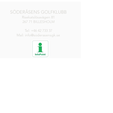
SÖDERÅSENS GOLFKLUBB
Risekatslösavägen 81
267 71 BILLESHOLM
Tel:
+46 42 733 37
Mail: info@soderasensgk.se
KANSLI / RECEPTION / SHOP
Måndag-Torsdag
8.00-17.00
Fredag
8.00-16.00
Lör, Sön, Helgdag
8.00-14.00
DRIVINGRANGE
Öppen
RESTAURANG