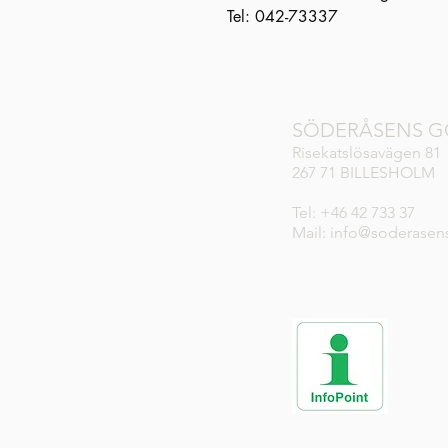
Tel: 042-73337
SÖDERÅSENS G
Risekatslösavägen 81
267 71 BILLESHOLM
Tel: +46 42 733 37
Mail: info@soderasen