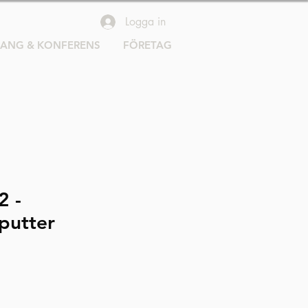
Logga in
RANG & KONFERENS
FÖRETAG
2 -
putter
Pris