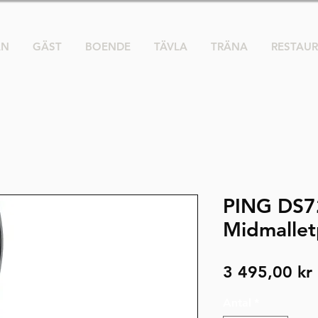
AN
GÄST
BOENDE
TÄVLA
TRÄNA
RESTAU
PING DS7
Midmallet
3 495,00 kr
Antal
*