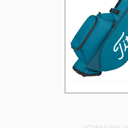
SÖDERÅSENS G