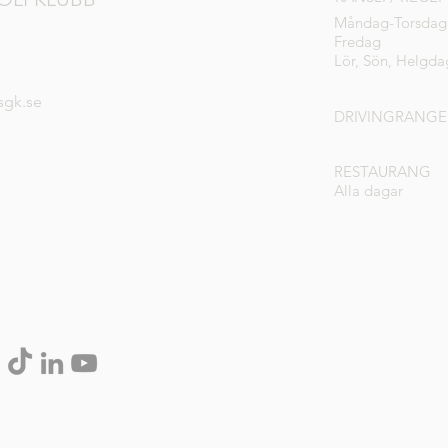
Måndag-Torsdag
Fredag
Lör, Sön, Helgda
sgk.se
DRIVINGRANGE
RESTAURANG
Alla dagar