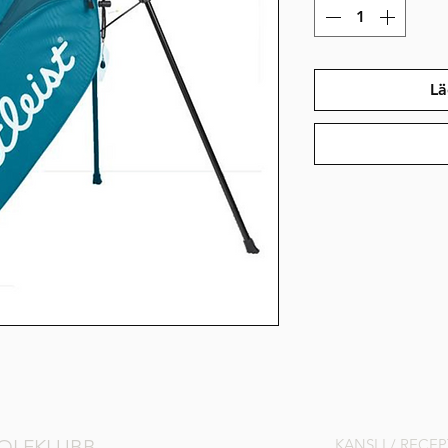
Lä
OLFKLUBB
KANSLI / RECE