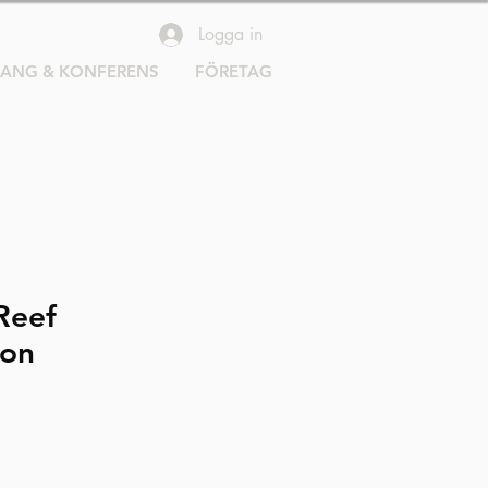
Logga in
RANG & KONFERENS
FÖRETAG
Reef
oon
Pris