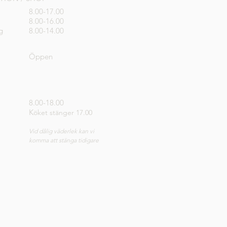
8.00-17.00
8.00-16.00
g
8.00-14.00
Öppen
8.00-18.00
K
öket stänger 17.00
Vid dålig väderlek kan vi
komma att stänga tidigare