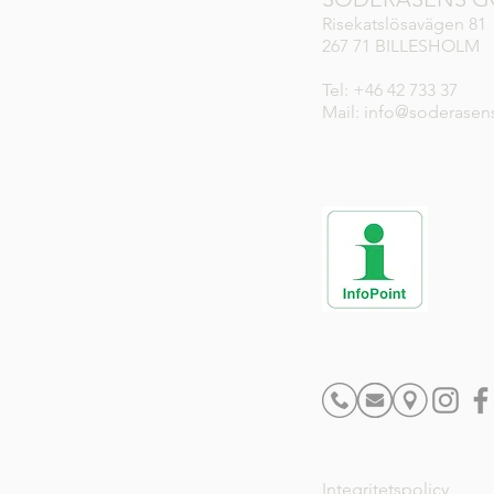
Risekatslösavägen 81
267 71 BILLESHOLM
Tel: +46 42 733 37
Mail: info@soderasen
Integritetspolicy