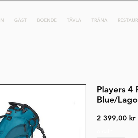
AN
GÄST
BOENDE
TÄVLA
TRÄNA
RESTAU
Players 4 
Blue/Lag
2 399,00 kr
Antal
*