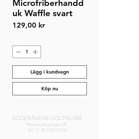
Microfriberhandd
uk Waffle svart
Pris
129,00 kr
Antal
*
Lägg i kundvagn
Köp nu
SÖDERÅSENS GOLFKLUBB
Risekatslösavägen 81
267 71 BILLESHOLM