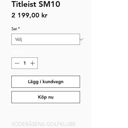
Titleist SM10
Pris
2 199,00 kr
Set
*
Antal
*
Lägg i kundvagn
Köp nu
SÖDERÅSENS GOLFKLUBB