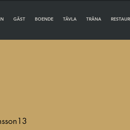
AN
GÄST
BOENDE
TÄVLA
TRÄNA
RESTAU
nsson13
sson13