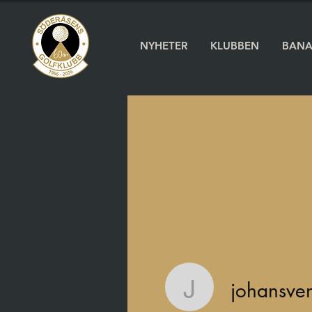
NYHETER
KLUBBEN
BAN
johansve
johansven