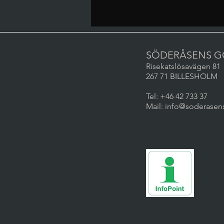
SÖDERÅSENS G
Risekatslösavägen 81
267 71 BILLESHOLM
Tel: +46 42 733 37
Mail: info@soderasen