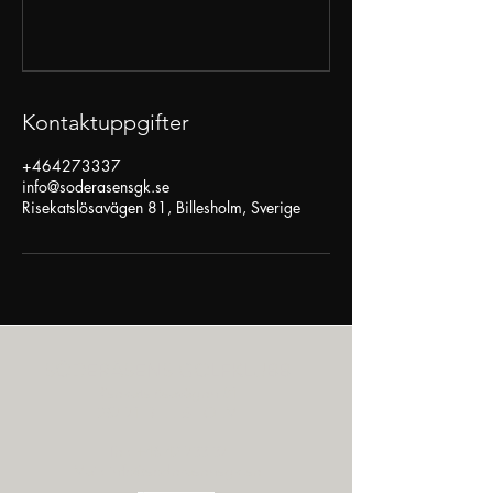
Kontaktuppgifter
+464273337
info@soderasensgk.se
Risekatslösavägen 81, Billesholm, Sverige
SÖDERÅSENS GOLFKLUBB
Risekatslösavägen 81
267 71 BILLESHOLM
Tel:
+46 42 733 37
Mail: info@soderasensgk.se