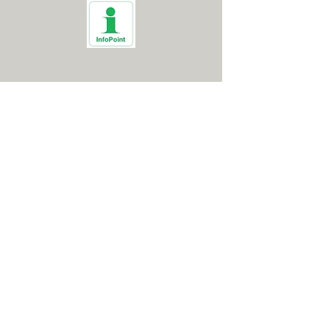
KANSLI / RECEPTION / SHOP
Måndag-Torsdag
8.00-17.00
Fredag
8.00-16.00
Lör, Sön, Helgdag
8.00-14.00
DRIVINGRANGE
Öppen
RESTAURANG
Alla dagar
8.00-18.00
K
öket
stänger
17.00
Vid dålig