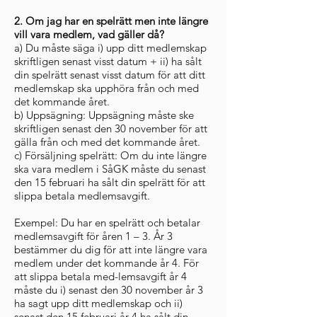
2. Om jag har en spelrätt men inte längre
vill vara medlem, vad gäller då?
a) Du måste säga i) upp ditt medlemskap
skriftligen senast visst datum + ii) ha sålt
din spelrätt senast visst datum för att ditt
medlemskap ska upphöra från och med
det kommande året.
b) Uppsägning: Uppsägning måste ske
skriftligen senast den 30 november för att
gälla från och med det kommande året.
c) Försäljning spelrätt: Om du inte längre
ska vara medlem i SåGK måste du senast
den 15 februari ha sålt din spelrätt för att
slippa betala medlemsavgift.
Exempel: Du har en spelrätt och betalar
medlemsavgift för åren 1 – 3. År 3
bestämmer du dig för att inte längre vara
medlem under det kommande år 4. För
att slippa betala med-lemsavgift år 4
måste du i) senast den 30 november år 3
ha sagt upp ditt medlemskap och ii)
senast den 15 februari år 4 ha sålt din