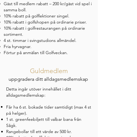
Gäst till medlem rabatt – 200 kr/gäst
vid spel i
samma boll.
10% rabatt på golflektioner singel.
10% rabatt i golfshopen
på ordinarie priser.
10% rabatt i golfrestaurangen
på ordinarie
sortiment.
4 st. timmar i svingstudions allmändel.
Fria hyrvagnar.
Förtur på anmälan till Golfveckan.
Guldmedlem
uppgradera ditt alldagsmedlemskap
Detta ingår utöver innehållet i ditt
alldagsmedlemskap:
Får ha 6 st. bokade tider samtidigt​ (max 4 st
på helger).
1 st. greenfeebiljett
till valbar bana från
Sågk.
Rangebollar till ett värde av 500 kr.