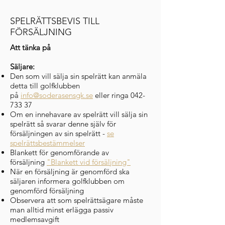
SPELRÄTTSBEVIS TILL
FÖRSÄLJNING
Att tänka på
Säljare:
Den som vill sälja sin spelrätt kan anmäla
detta till golfklubben
på
info@soderasensgk.se
eller ringa
042-
733 37
Om en innehavare av spelrätt vill sälja sin
spelrätt så svarar denne själv för
försäljningen av sin spelrätt -
se
spelrättsbestämmelser
Blankett för genomförande av
försäljning
"Blankett vid försäljning"
När en försäljning är genomförd ska
säljaren informera golfklubben om
genomförd försäljning
Observera att som spelrättsägare måste
man alltid minst erlägga passiv
medlemsavgift