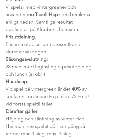
Vi spelar med vintergreener och 
använder 
inofficiell Hcp
 som beräknas 
enligt nedan. Samtliga resultat 
publiceras på Klubbens hemsida.
Prisutdelning.
Priserna utdelas som presentkort i 
slutet av säsongen.
Säsongsavslutning:
28 mars med lagtävling o prisutdelning 
och lunch (ej obl.)
Handicap: 
Vid spel på vintergreen är det 
40% 
av 
spelarens ordinarie Hcp- slop /S-Hcp/ 
vid första speltillfället.
Därefter gäller
: 
Höjning och sänkning av Vinter Hcp . 
Har man inte spelat på 1 omgång så 
tappar man 1 slag, max  3 slag 