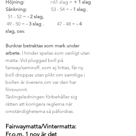
Höjning:                     
>61 slag = 
+ 1 slag
Sänkning:                   
 53 - 54 = 
- 1 slag 
,   
  51 - 52 = 
- 2 slag,
 49 - 50 = 
- 3 slag .
           47 - 48 = 
- 4 
slag, osv.
Bunkrar betraktas som mark under 
arbete. 
I hinder spelas som vanligt utan 
matta. Vid pluggad boll på 
fairway/semiruff, som ej hittas, får ny 
boll droppas utan plikt om samtliga i 
bollen är överens om var den har 
försvunnit.
Tävlingsledningen förbehåller sig 
rätten att korrigera reglerna när 
omständigheterna så påfordras.
Fairwaymatta/Vintermatta: 
Fr.o.m. 1 nov är det 