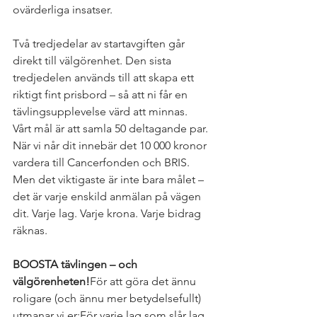
ovärderliga insatser.
Två tredjedelar av startavgiften går 
direkt till välgörenhet. Den sista 
tredjedelen används till att skapa ett 
riktigt fint prisbord – så att ni får en 
tävlingsupplevelse värd att minnas.
Vårt mål är att samla 50 deltagande par. 
När vi når dit innebär det 10 000 kronor 
vardera till Cancerfonden och BRIS. 
Men det viktigaste är inte bara målet – 
det är varje enskild anmälan på vägen 
dit. Varje lag. Varje krona. Varje bidrag 
räknas.
BOOSTA tävlingen – och 
välgörenheten!
För att göra det ännu 
roligare (och ännu mer betydelsefullt) 
utmanar vi er:För varje lag som slår lag 