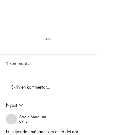
1 kommentar
ICA Maxi Hylling
Skriv en kommentar...
Golden 3 – Hole In One-
tävling
Nyast
Sergio Marquina
09 juli
Frun tjatade i månader om att få det där 