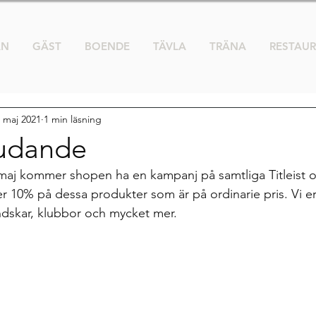
AN
GÄST
BOENDE
TÄVLA
TRÄNA
RESTAU
 maj 2021
1 min läsning
udande
maj kommer shopen ha en kampanj på samtliga Titleist o
r 10% på dessa produkter som är på ordinarie pris. Vi er
andskar, klubbor och mycket mer. 