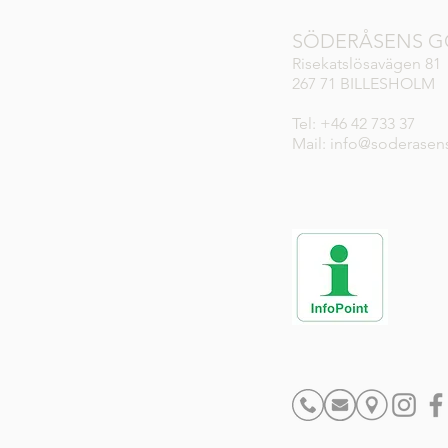
SÖDERÅSENS G
Risekatslösavägen 81
267 71 BILLESHOLM
Tel: +46 42 733 37
Mail: info@soderasen