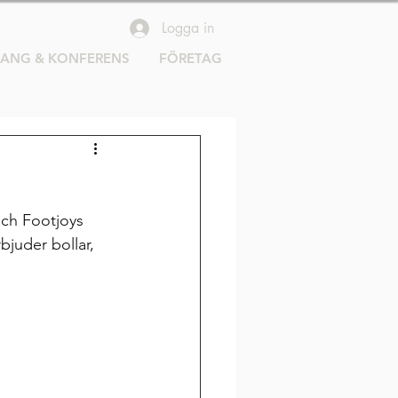
Logga in
RANG & KONFERENS
FÖRETAG
ch Footjoys 
bjuder bollar, 