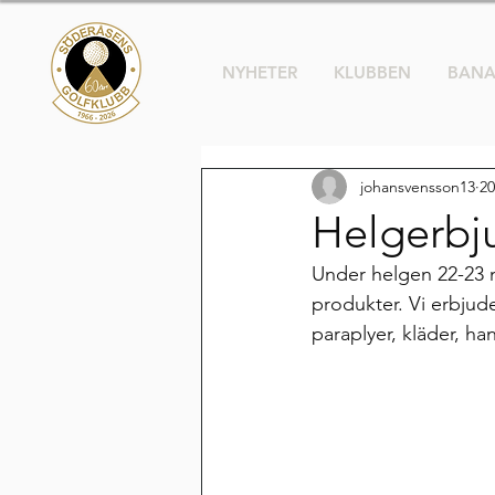
NYHETER
KLUBBEN
BAN
johansvensson13
20
Helgerbj
Under helgen 22-23 
produkter. Vi erbjude
paraplyer, kläder, h