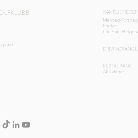
OLFKLUBB
KANSLI / RECE
Måndag-Torsdag
Fredag
Lör, Sön, Helgda
sgk.se
DRIVINGRANGE
RESTAURANG
Alla dagar