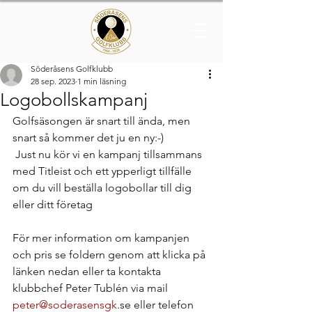
Söderåsens Golfklubb
28 sep. 2023
1 min läsning
Logobollskampanj
Golfsäsongen är snart till ända, men 
snart så kommer det ju en ny:-)  
 Just nu kör vi en kampanj tillsammans 
med Titleist och ett ypperligt tillfälle 
om du vill beställa logobollar till dig 
eller ditt företag
För mer information om kampanjen 
och pris se foldern genom att klicka på 
länken nedan eller ta kontakta 
klubbchef Peter Tublén via mail 
peter@soderasensgk
.se eller telefon 