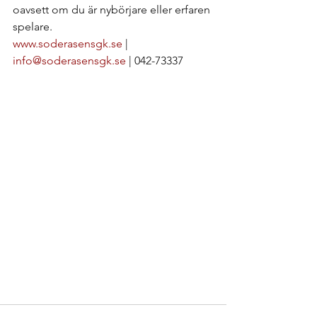
oavsett om du är nybörjare eller erfaren 
spelare.
www.soderasensgk.se
 | 
info@soderasensgk.se
 | 042-73337