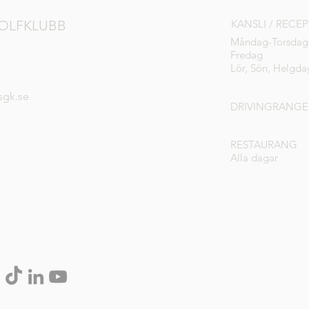
OLFKLUBB
KANSLI / RECE
Måndag-Torsdag
Fredag
Lör, Sön, Helgda
sgk.se
DRIVINGRANGE
RESTAURANG
Alla dagar