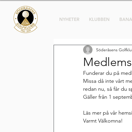
NYHETER
KLUBBEN
BAN
Söderåsens Golfkl
Medlems
Funderar du på medl
Missa då inte vårt 
redan nu, så får du sp
Gäller från 1 septem
Läs mer på vår hemsi
Varmt Välkomna!