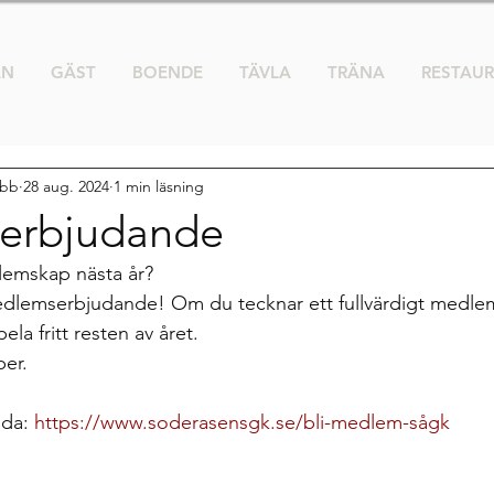
AN
GÄST
BOENDE
TÄVLA
TRÄNA
RESTAU
ubb
28 aug. 2024
1 min läsning
erbjudande
emskap nästa år? 
medlemserbjudande! Om du tecknar ett fullvärdigt medle
ela fritt resten av året.
ber.
da: 
https://www.soderasensgk.se/bli-medlem-sågk