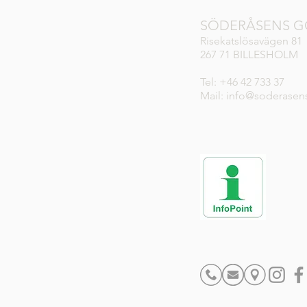
SÖDERÅSENS G
Risekatslösavägen 81
267 71 BILLESHOLM
Tel: +46 42 733 37
Mail: info@soderasen