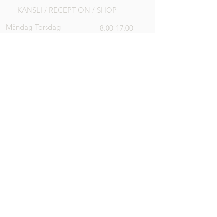
KANSLI / RECEPTION / SHOP
Måndag-Torsdag
8.00-17.00
Fredag
8.00-16.00
Lör, Sön, Helgdag
8.00-14.00
DRIVINGRANGE
Öppen
RESTAURANG
Alla dagar
8.00-18.00
K
öket
stänger
17.00
Vid dålig
väderlek kan
vi komma att
stänga
tidigare