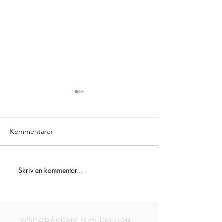
Kommentarer
ICA Maxi Hylling
Skriv en kommentar...
Golden 3 – Hole In One-
tävling