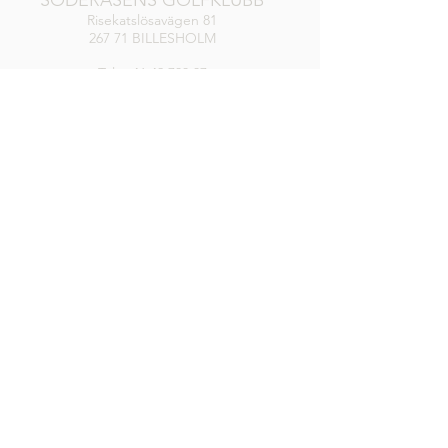
SÖDERÅSENS GOLFKLUBB
Risekatslösavägen 81
267 71 BILLESHOLM
Tel:
+46 42 733 37
Mail: info@soderasensgk.se
KANSLI / RECEPTION / SHOP
Måndag-Torsdag
8.00-17.00
Fredag
8.00-16.00
Lör, Sön, Helgdag
8.00-14.00
DRIVINGRANGE
Öppen
RESTAURANG
Alla dagar