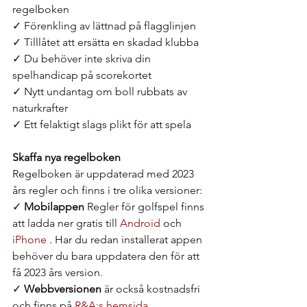
regelboken
✓ Förenkling av lättnad på flagglinjen
✓ Tilllåtet att ersätta en skadad klubba
✓ Du behöver inte skriva din 
spelhandicap på scorekortet
✓ Nytt undantag om boll rubbats av 
naturkrafter
✓ Ett felaktigt slags plikt för att spela
Skaffa nya regelboken
Regelboken är uppdaterad med 2023 
års regler och finns i tre olika versioner: 
✓ 
Mobilappen
 Regler för golfspel finns 
att ladda ner gratis till 
Android
 och 
iPhone
 . Har du redan installerat appen 
behöver du bara uppdatera den för att 
få 2023 års version. 
✓ 
Webbversionen
 är också kostnadsfri 
och finns på 
R&A:s hemsida
 . 