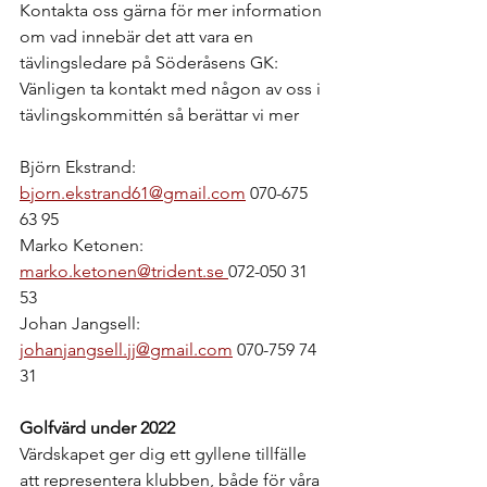
Kontakta oss gärna för mer information 
om vad innebär det att vara en 
tävlingsledare på Söderåsens GK:
Vänligen ta kontakt med någon av oss i 
tävlingskommittén så berättar vi mer
Björn Ekstrand: 
bjorn.ekstrand61@gmail.com
 070-675 
63 95
Marko Ketonen: 
marko.ketonen@trident.se 
072-050 31 
53
Johan Jangsell: 
johanjangsell.jj@gmail.com
 070-759 74 
31
Golfvärd under 2022
Värdskapet ger dig ett gyllene tillfälle 
att representera klubben, både för våra 