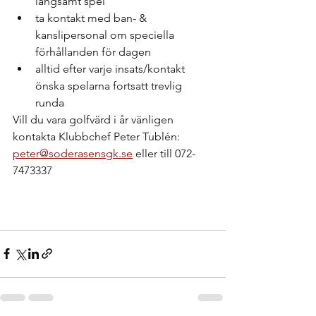
långsamt spel
ta kontakt med ban- & 
kanslipersonal om speciella 
förhållanden för dagen
alltid efter varje insats/kontakt 
önska spelarna fortsatt trevlig 
runda
Vill du vara golfvärd i år vänligen 
kontakta Klubbchef Peter Tublén: 
peter@soderasensgk.se
 eller till 072-
7473337