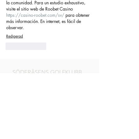
la comunidad. Para un estudio exhaustivo, 
visite el sitio web de Roobet Casino 
https://casino-roobet.com/sv/
 para obtener 
más información. En internet, es fácil de 
observar.
Redigerad
Gilla
Svara
SÖDERÅSENS GOLFKLUBB
Risekatslösavägen 81
267 71 BILLESHOLM
Tel:
+46 42 733 37
Mail: info@soderasensgk.se
KANSLI / RECEPTION / SHOP