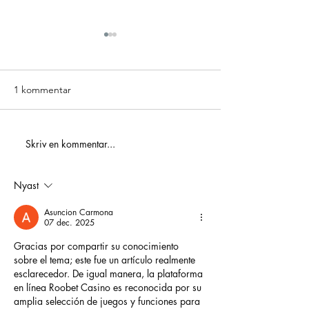
1 kommentar
ICA Maxi Hylling
Skriv en kommentar...
Golden 3 – Hole In One-
tävling
Nyast
Asuncion Carmona
07 dec. 2025
Gracias por compartir su conocimiento 
sobre el tema; este fue un artículo realmente 
esclarecedor. De igual manera, la plataforma 
en línea Roobet Casino es reconocida por su 
amplia selección de juegos y funciones para 