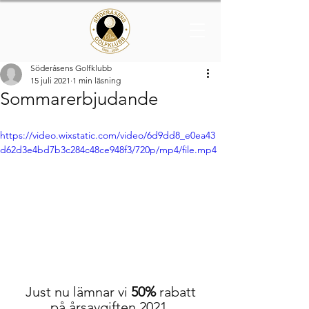
Söderåsens Golfklubb
15 juli 2021
1 min läsning
Sommarerbjudande
https://video.wixstatic.com/video/6d9dd8_e0ea43
d62d3e4bd7b3c284c48ce948f3/720p/mp4/file.mp4
Just nu lämnar vi 
50%
 rabatt
på årsavgiften 2021.