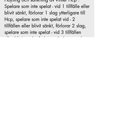
Spelare som inte spelat - vid 1 tillfälle eller
blivit sänkt, förlorar 1 slag ytterligare till
Hcp, spelare som inte spelat vid - 2
tillfällen eller blivit sänkt, förlorar 2 slag,
spelare som inte spelat - vid 3 tillfällen
eller blivit sänkt, förlorar - 3 slag , spelare
som inte spelat - vid 4 tillfällen eller blivit
sänkt, förlorar 4 slag.
HÖJNING: > = 59 = + 1 slag
55 – 58 oförändrat
SÄNKNING: 53 – 54 = - 1 slag. 51
– 52 = - 2 slag,
49 - 50 = - 3 slag . 47
- 48 = - 4 slag, osv.
Bunkrar betraktas som mark under arbete
eller spelas med matta. Lägesförbättring
ett scorekort får tillämpas på hela