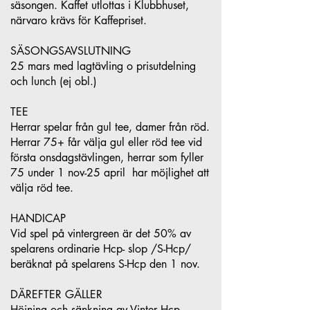
säsongen. Kaffet utlottas i Klubbhuset,
närvaro krävs för Kaffepriset.
SÄSONGSAVSLUTNING
25 mars med lagtävling o prisutdelning
och lunch (ej obl.)
TEE
Herrar spelar från gul tee, damer från röd.
Herrar 75+ får välja gul eller röd tee vid
första onsdagstävlingen, herrar som fyller
75 under 1 nov-25 april har möjlighet att
välja röd tee.
HANDICAP
Vid spel på vintergreen är det 50% av
spelarens ordinarie Hcp- slop /S-Hcp/
beräknat på spelarens S-Hcp den 1 nov.
DÄREFTER GÄLLER
Höjning och sänkning av Vinter Hcp .