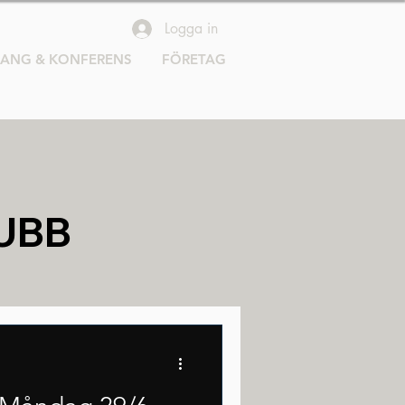
Logga in
RANG & KONFERENS
FÖRETAG
UBB