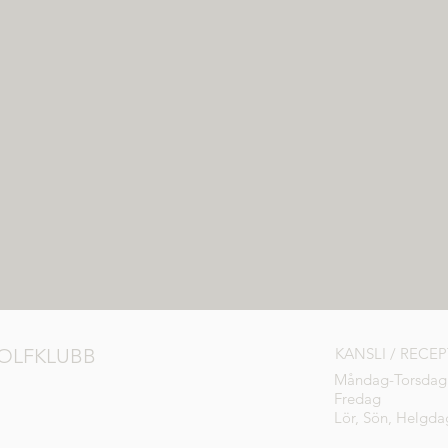
OLFKLUBB
KANSLI / RECE
Måndag-Torsdag
Fredag
Lör, Sön, Helgda