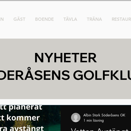
AN
GÄST
BOENDE
TÄVLA
TRÄNA
RESTAU
NYHETER
DERÅSENS GOLFKL
Albin Stark Söderåsens GK
1 min läsning