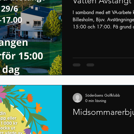
Vatten Avstäng
I samband med ett VA-arbete k
Billesholm, Bjuv. Avstängninge
15:00 och 17:00. På grund a
stänger restaurangen 15:00 
Söderåsens Golfklubb
0 min läsning
Midsommarerbj