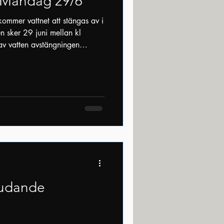
t Måndag 29/6
ommer vattnet att stängas av i
n sker 29 juni mellan kl
v vatten avstängningen
på måndag.
udande