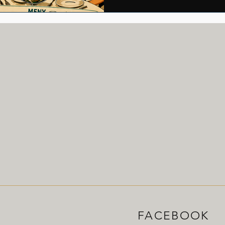
Som medlem har du möjlighet 
FACEBOOK