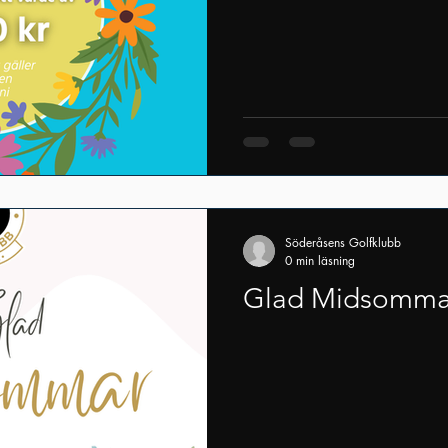
Söderåsens Golfklubb
0 min läsning
Glad Midsomma