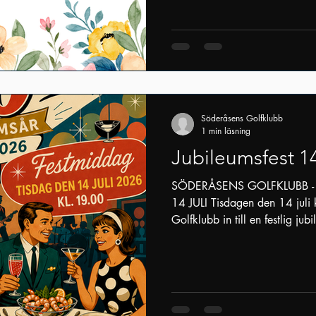
Söderåsens Golfklubb
1 min läsning
Jubileumsfest 14
SÖDERÅSENS GOLFKLUBB - 
14 JULI Tisdagen den 14 juli
Golfklubb in till en festlig ju
att fira klubbens 60-årsjubileum. Anmälan
betalningAnmälan till jubileu
Deltagaravgiften är 450 kr pe
omgående efter anmälan via 
Ange namn + Jubileumsfest i 