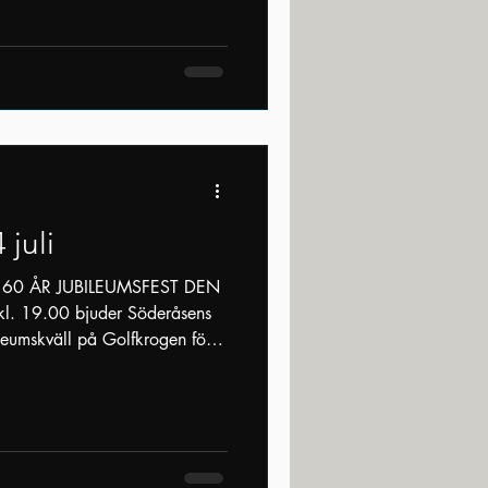
 juli
60 ÅR JUBILEUMSFEST DEN
 kl. 19.00 bjuder Söderåsens
bileumskväll på Golfkrogen för
 och
msfesten är bindande.
r person och ska betalas
Swish till 123 303 48 08
meddelandet vid betalningen.