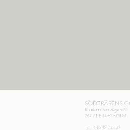
SÖDERÅSENS G
Risekatslösavägen 81
267 71 BILLESHOLM
Tel: +46 42 733 37