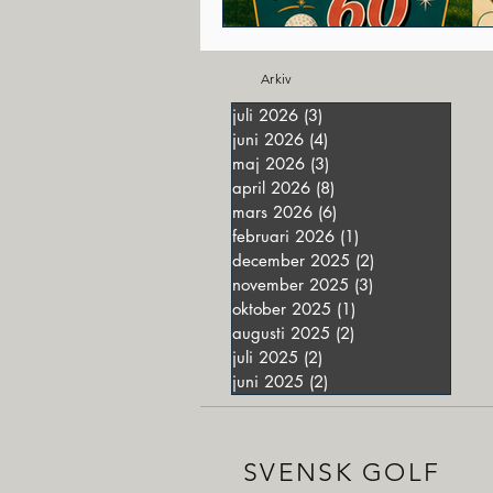
Arkiv
juli 2026
(3)
3 inlägg
juni 2026
(4)
4 inlägg
maj 2026
(3)
3 inlägg
april 2026
(8)
8 inlägg
mars 2026
(6)
6 inlägg
februari 2026
(1)
1 inlägg
december 2025
(2)
2 inlägg
november 2025
(3)
3 inlägg
oktober 2025
(1)
1 inlägg
augusti 2025
(2)
2 inlägg
juli 2025
(2)
2 inlägg
juni 2025
(2)
2 inlägg
SVENSK GOLF